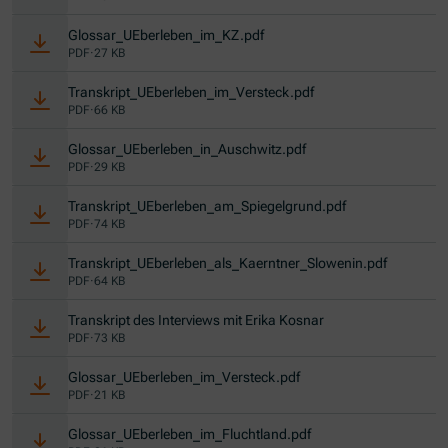
(Öffnet in neuem Fenster)
Glossar_UEberleben_im_KZ.pdf
PDF
·
27 KB
(Öffnet in neuem Fens
Transkript_UEberleben_im_Versteck.pdf
PDF
·
66 KB
(Öffnet in neuem Fenste
Glossar_UEberleben_in_Auschwitz.pdf
PDF
·
29 KB
(Öffnet in neuem
Transkript_UEberleben_am_Spiegelgrund.pdf
PDF
·
74 KB
(Öffnet i
Transkript_UEberleben_als_Kaerntner_Slowenin.pdf
PDF
·
64 KB
(Öffnet in neuem Fen
Transkript des Interviews mit Erika Kosnar
PDF
·
73 KB
(Öffnet in neuem Fenster
Glossar_UEberleben_im_Versteck.pdf
PDF
·
21 KB
(Öffnet in neuem Fenst
Glossar_UEberleben_im_Fluchtland.pdf