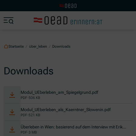
Zur OeAD Startseite
Zum Hauptinhalt springen
Zum Footer springen
Zum Ende der Navigation springen
Zum Beginn der Navigation springen
Startseite
/
über_leben
/
Downloads
Downloads
(Öffnet in neuem Fen
Modul_UEberleben_am_Spiegelgrund.pdf
PDF
·
506 KB
(Öffnet in ne
Modul_UEberleben_als_Kaerntner_Slowenin.pdf
PDF
·
521 KB
Überleben in Wien: basierend auf dem Interview mit Erika
(Öffnet in neuem Fenster)
Kosnar
PDF
·
3 MB