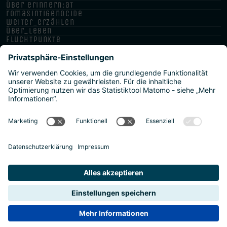
über erinnern:at
romasintigenocide
weiter_erzählen
über_leben
fluchtpunkte
neue heimat israel
Impressum
Datenschutz
Barrierefreiheitserklärung
Meldestelle/Hinweisgeber
Safeguarding Policy
Sitemap
2026 | Agentur für Bildung und Internationalisierung