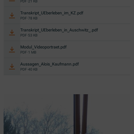
PDF
·
21 KB
(Öffnet in neuem Fenster)
Transkript_UEberleben_im_KZ.pdf
PDF
·
78 KB
(Öffnet in neuem Fe
Transkript_UEberleben_in_Auschwitz_.pdf
PDF
·
53 KB
(Öffnet in neuem Fenster)
Modul_Videoportraet.pdf
PDF
·
1 MB
(Öffnet in neuem Fenster)
Aussagen_Alois_Kaufmann.pdf
PDF
·
40 KB
Slider überspringen