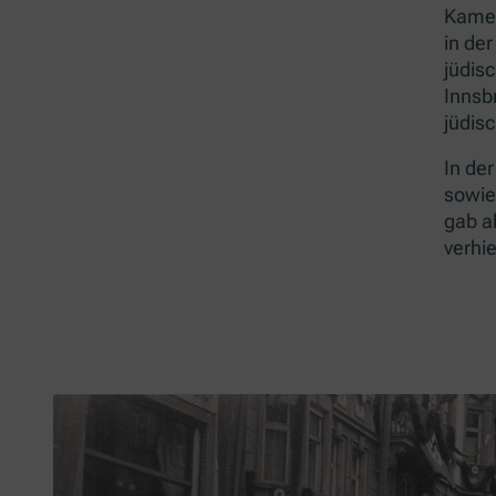
Kamer
in de
jüdis
Innsb
jüdis
In de
sowie
gab a
verhie
Slider überspringen