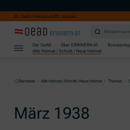
OeAD-Presseportal
Kontakt
Zum Hauptinhalt springen
Zum Footer springen
Zum Ende der Navigation springen
Der OeAD
Über ERINNERN:AT
Romasintig
Alte Heimat / Schnitt / Neue Heimat
Zum Beginn der Navigation springen
Startseite
/
Alte Heimat / Schnitt / Neue Heimat
/
Themen
/
März 1938