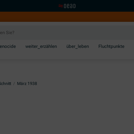
Zur OeAD Startseite
enocide
weiter_erzählen
über_leben
Fluchtpunkte
Schnitt
/
März 1938