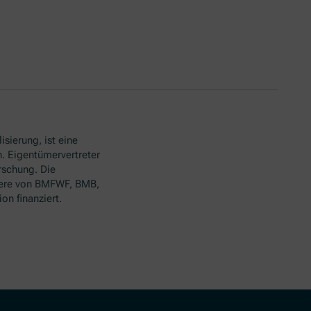
isierung, ist eine
. Eigentümervertreter
rschung. Die
ere von BMFWF, BMB,
n finanziert.