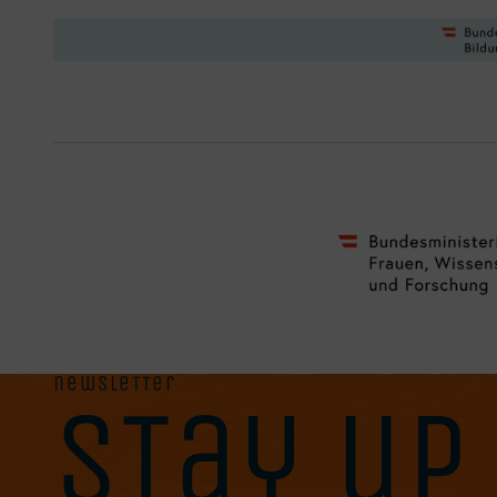
newsletter
stay up