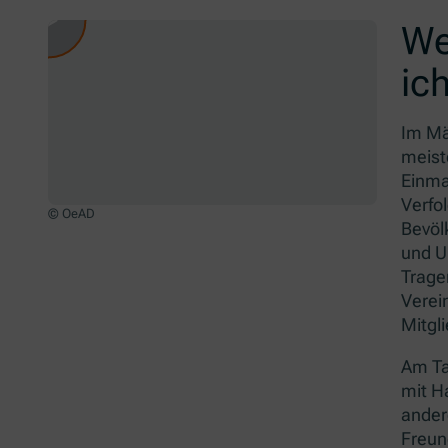
We
ic
Im Mä
meist
Einma
Verfo
© OeAD
Bevöl
und Un
Trage
Verei
Mitgl
Am Ta
mit H
ander
Freun