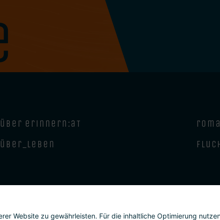
e
über erinnern:at
roma
über_leben
fluc