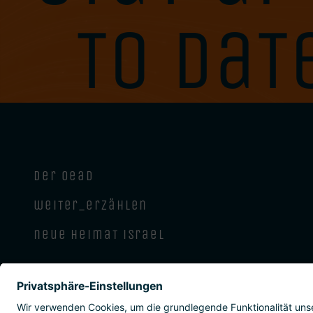
to dat
der oead
weiter_erzählen
neue heimat israel