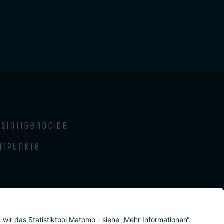
sintigenocide
htpunkte